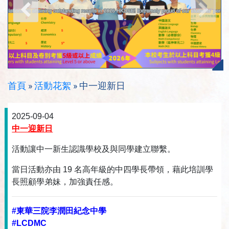
首頁
»
活動花絮
»
中一迎新日
2025-09-04
中一迎新日
活動讓中一新生認識學校及與同學建立聯繫。
當日活動亦由 19 名高年級的中四學長帶領，藉此培訓學
長照顧學弟妹，加強責任感。
#東華三院李潤田紀念中學
#LCDMC