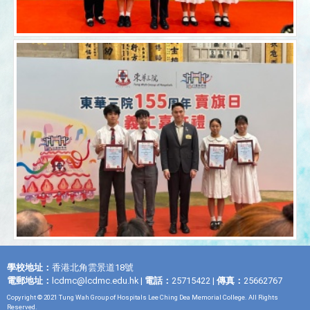
學校地址：
香港北角雲景道18號
電郵地址：
lcdmc@lcdmc.edu.hk
|
電話：
25715422 |
傳真：
25662767
Copyright © 2021 Tung Wah Group of Hospitals Lee Ching Dea Memorial College. All Rights
Reserved.