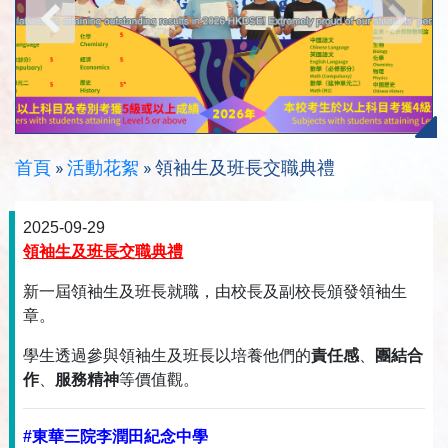
首頁
»
活動花絮
»
領袖生及班長交職典禮
2025-09-29
領袖生及班長交職典禮
新一屆領袖生及班長就職，由校長及副校長頒發領袖生
章。
學生透過參與領袖生及班長以培養他們的
責任感
、
團結合
作
、
服務精神
等價值觀。
#東華三院李潤田紀念中學