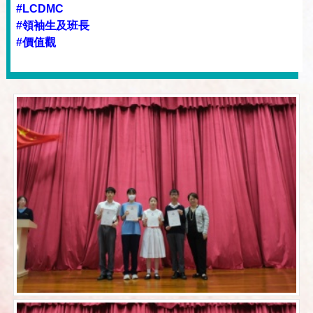
#LCDMC
#領袖生及班長
#價值觀