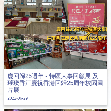
慶回歸25週年 - 特區大事回顧展 及
璀璨香江慶祝香港回歸25周年校園圖
片展
2022-06-29