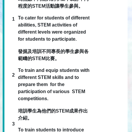
程度的STEM活動讓學生參與。
To cater for students of different
1
abilities, STEM activities of
different levels were organized
for students to participate.
發掘及培訓不同專長的學生參與各
範疇的STEM比賽。
To train and equip students with
2
different STEM skills and to
prepare them for the
participation of various STEM
competitions.
培訓學生為他們的STEM成果作出
介紹。
3
To train students to introduce