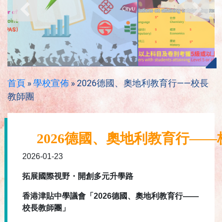
首頁
»
學校宣佈
»
2026德國、奧地利教育行——校長
教師團
2026德國、奧地利教育行—
2026-01-23
拓展國際視野
・
開創多元升學
路
香港津貼中學議
會
「
2026
德國、奧地利教育行
——
校長教師團
」