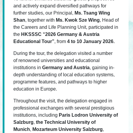
and actively expand diversified pathways for
further studies, our Principal,
Ms. Tsang Wing
Shan
, together with
Ms. Kwok Sze Wing
, Head of
the Careers and Life Planning Unit, participated in
the
HKSSSC “2026 Germany & Austria
Educational Tour
”
, from
4 to 10 January 2026
.
During the tour, the delegation visited a number
of renowned universities and educational
institutions in
Germany and Austria
, gaining in-
depth understanding of local education systems,
programme features, and pathways to higher
education in Europe.
Throughout the visit, the delegation engaged in
professional exchanges with several prestigious
institutions, including
Paris Lodron University of
Salzburg
,
the Technical University of
Munich
,
Mozarteum University Salzburg
,