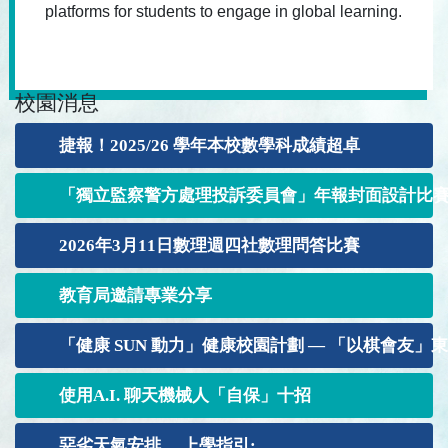
platforms for students to engage in global learning.
校園消息
捷報！2025/26 學年本校數學科成績超卓
「獨立監察警方處理投訴委員會」年報封面設計比賽202
2026年3月11日數理週四社數理問答比賽
教育局邀請專業分享
「健康 SUN 動力」健康校園計劃 — 「以棋會友」東 華聯
使用A.I. 聊天機械人「自保」十招
惡劣天氣安排 ，上學指引: