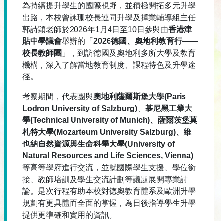
為持續提升學生的國際視野，並積極開拓多元升學
出路，
本校曾詠珊校長連同升學及擇業輔導組主任
郭詩穎老師於2026年
1月4日至10日參與由
香港津
貼中學議會
舉辦的「
2026
德國、
奧地利教育行
——
校長教師團
」，
到訪德國及奧地利多所大學及教育
機構，深入了解當地教育制度、
課程特色及升學途
徑。
考察期間，代表團與
奧地利薩爾斯堡大學
(Paris
Lodron University of Salzburg)
、
慕尼黑工業大
學
(Technical University of Munich
)
、薩爾茨堡莫
札特大學
(Mozarteum University Salzburg)
、
維
也納自然資源與生命科學大學
(
University of
Natural Resources and Life Sciences, Vienna)
等高等學府進行交流，並就國際學生支援、
學位銜
接、教師培訓及學生交流計劃等議題展開專業討
論。
是次行程有助本校對德奧教育體系及歐洲升學
規劃有更具體而全面的
掌握，為日後指導學生升學
提供更準確和實用的資訊。