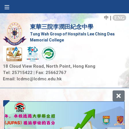
中
|
ENG
東華三院李潤田紀念中學
Tung Wah Group of Hospitals Lee Ching Dea
Memorial College
18 Cloud View Road, North Point, Hong Kong
Tel: 25715422 | Fax: 25662767
Email:
lcdmc@lcdmc.edu.hk