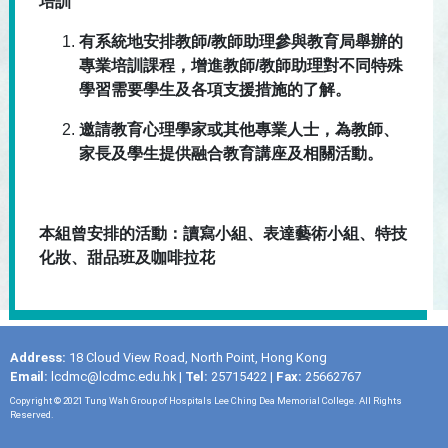
培訓
有系統地安排教師/教師助理參與教育局舉辦的
專業培訓課程，增進教師/教師助理對不同特殊
學習需要學生及各項支援措施的了解。
邀請教育心理學家或其他專業人士，為教師、
家長及學生提供融合教育講座及相關活動。
本組曾安排的活動：讀寫小組、表達藝術小組、特技
化妝、甜品班及咖啡拉花
Address:
18 Cloud View Road, North Point, Hong Kong
Email:
lcdmc@lcdmc.edu.hk
|
Tel:
25715422 |
Fax:
25662767
Copyright © 2021 Tung Wah Group of Hospitals Lee Ching Dea Memorial College. All Rights
Reserved.