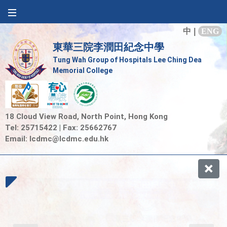
中
|
ENG
東華三院李潤田紀念中學
Tung Wah Group of Hospitals Lee Ching Dea
Memorial College
18 Cloud View Road, North Point, Hong Kong
Tel: 25715422 | Fax: 25662767
Email:
lcdmc@lcdmc.edu.hk