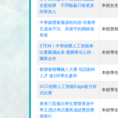
女籃校隊 不問輸贏只盼更多
本校女
同學加入
中學媒體素養課程內容 培養學
生成為守法、具操守的網絡使
本校曾
用者
STEM｜中學校際人工智能車
比賽圓滿結束 優勝隊伍心得：
本校學
團隊合作
教聯會辦機械人大賽 培訓創科
本校學
人才 逾100學生參與
SCC校際人工智能Edge級方程
本校學生
式比賽
東華三院傑出學生獎暨香港中
學文憑試考試優異成績獎頒獎
本校學
禮舉行