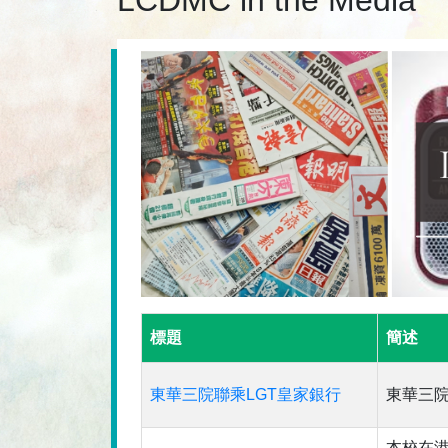
LCDMC in the Media
標題
簡述
東華三院聯乘LGT皇家銀行
東華三院
本校在港