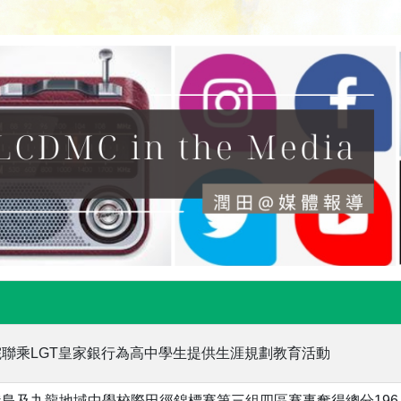
聯乘LGT皇家銀行為高中學生提供生涯規劃教育活動
島及九龍地域中學校際田徑錦標賽第三組四區賽事奪得總分196.