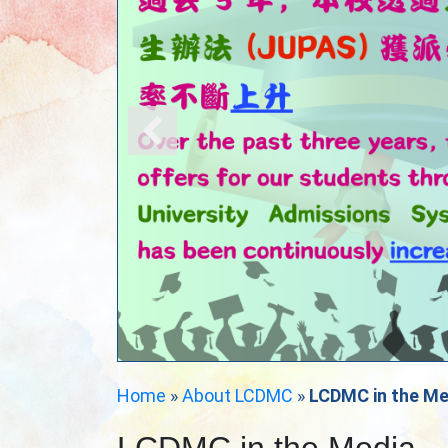
Home
»
About LCDMC
»
LCDMC in the Me