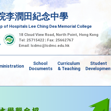
院李潤田紀念中學
 of Hospitals Lee Ching Dea Memorial College
18 Cloud View Road, North Point, Hong Kong
Tel: 25715422 | Fax: 25662767
Email:
lcdmc@lcdmc.edu.hk
School 
Curriculum 
Student 
inistration
Documents
& Teaching
Developmen