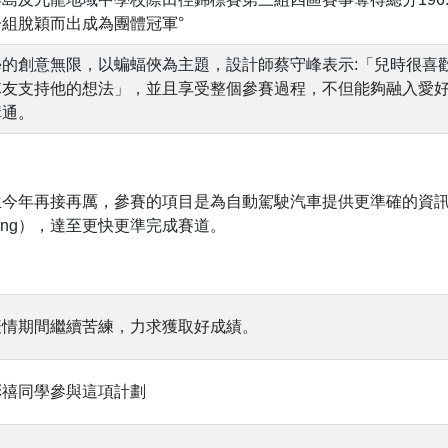
組脫穎而出成為團體冠軍°
學的創意無限，以蝙蝠俠為主題，設計師蔡守峰表示:「兒時很喜
隊友支持他的想法」，並且享受整個參賽過程，不但能夠融入愛
溝通。
生今年再接再厲，參賽的項目是為自動駕駛汽車提供更準確的資
ding），達至更快更準完成賽道。
疫情期間繼續苦練，力求獲取好成績。
彤禧同學參與這項計劃