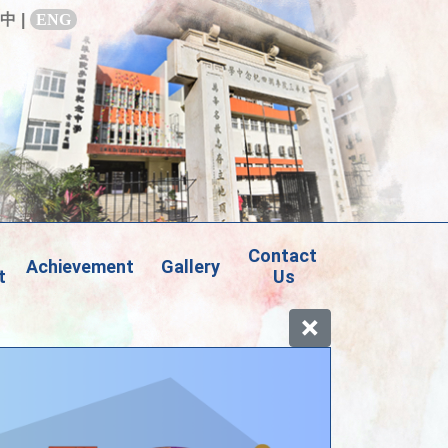
中
|
ENG
Contact 
Achievement
Gallery
t
Us