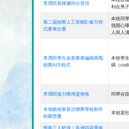
李潤田黃棣珊同分登頂
利在男子
本校同
第二屆校際人工智能E-級方程
很開心
式賽車比賽
人與人
李潤田學生改善賽車編碼再戰
本校學
校際AI方程式
碼（co
李潤田接力隊摶盡無悔
同學在
本地藝術家首次聯乘學校創作
本校梁
校園壁畫
學界三人籃球｜長洲四花重振