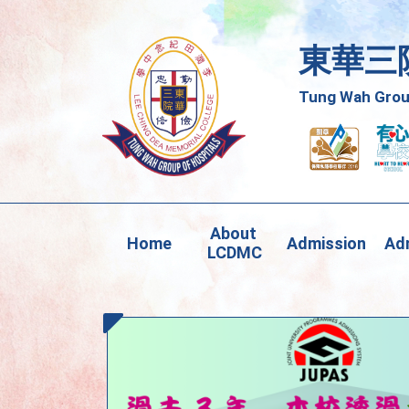
東華三
Tung Wah Group
About 
Home
Admission
Adm
LCDMC