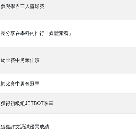
生參與學界三人籃球賽
校長分享在學科內推行「媒體素養」
生於比賽中勇奪佳績
生於比賽中勇奪冠軍
獲得初級組JETBOT季軍
生獲嘉許文憑試優異成績