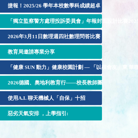
捷報！2025/26 學年本校數學科成績超卓
「獨立監察警方處理投訴委員會」年報封面設計比賽2025-
2026年3月11日數理週四社數理問答比賽
教育局邀請專業分享
「健康 SUN 動力」健康校園計劃 — 「以棋會友」東 華聯校 P
2026德國、奧地利教育行——校長教師團
使用A.I. 聊天機械人「自保」十招
惡劣天氣安排 ，上學指引: