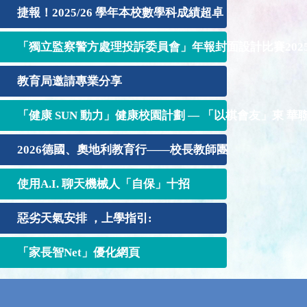
捷報！2025/26 學年本校數學科成績超卓
「獨立監察警方處理投訴委員會」年報封面設計比賽2025-
教育局邀請專業分享
「健康 SUN 動力」健康校園計劃 — 「以棋會友」東 華聯校 P
2026德國、奧地利教育行——校長教師團
使用A.I. 聊天機械人「自保」十招
惡劣天氣安排 ，上學指引:
「家長智Net」優化網頁