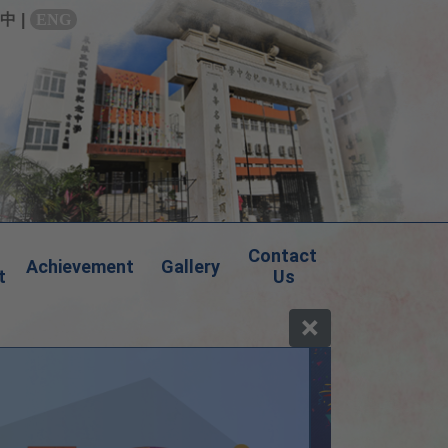
中
|
ENG
Contact 
Achievement
Gallery
t
Us