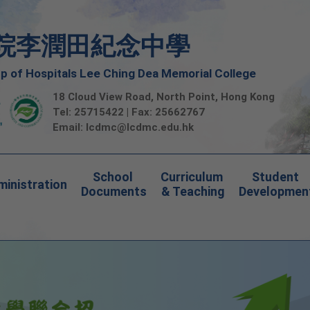
院李潤田紀念中學
 of Hospitals Lee Ching Dea Memorial College
18 Cloud View Road, North Point, Hong Kong
Tel: 25715422 | Fax: 25662767
Email:
lcdmc@lcdmc.edu.hk
School 
Curriculum 
Student 
inistration
Documents
& Teaching
Developmen