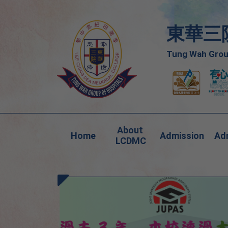
東華三
Tung Wah Group
About 
Home
Admission
Adm
LCDMC