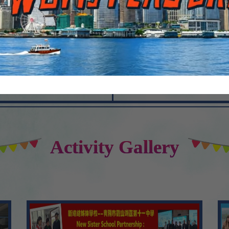
「獨立監察警方處理投訴委員會
4
Aug
03/2026
5
2026年3月11日數理週四
Aug
6
02/2026
Aug
教育局邀請專業分享
7
Activity Gallery
Aug
01/2026
「健康 SUN 動力」健康校園計
桌遊大賽
8
Aug
01/2026
2026德國、奧地利教育行
9
Aug