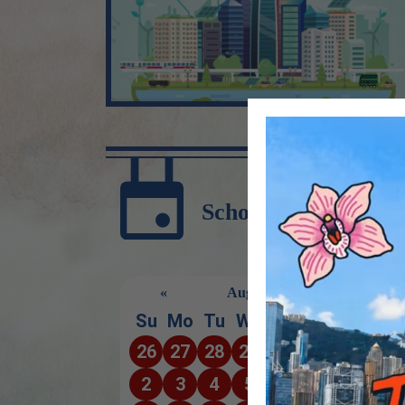
School Calendar
«
August
»
Su
Mo
Tu
We
Th
Fr
Sa
26
27
28
29
30
31
1
2
3
4
5
6
7
8