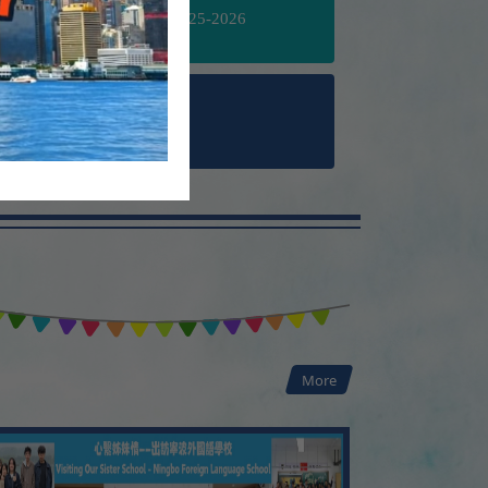
」年報封面設計比賽2025-2026
社數理問答比賽
劃 — 「以棋會友」東 華聯校 Pizza Time
More
——校長教師團