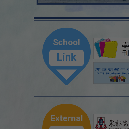
School
Link
External