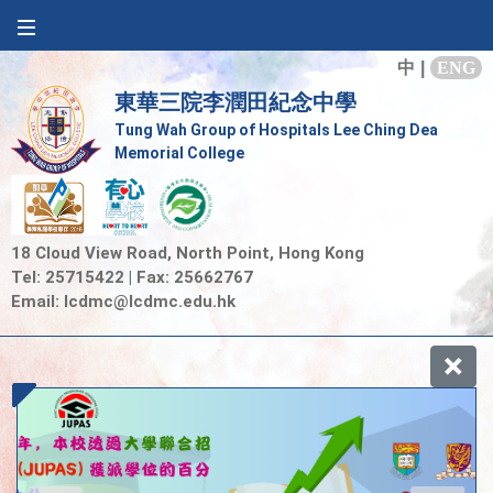
中
|
ENG
東華三院李潤田紀念中學
Tung Wah Group of Hospitals Lee Ching Dea
Memorial College
18 Cloud View Road, North Point, Hong Kong
Tel: 25715422 | Fax: 25662767
Email:
lcdmc@lcdmc.edu.hk