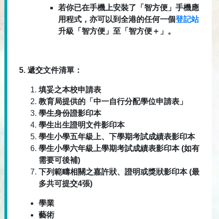
若你已在手機上安裝了「智方便」手機應
用程式，亦可以到全港的任何一個
登記站
升級「智方便」至「智方便＋」。
5.
遞交文件清單：
填妥之本校申請表
教育局提供的「中一自行分配學位申請表」
學生身份證影印本
學生出生證明文件影印本
學生小學五年級上、下學期考試成績表影印本
學生小學六年級上學期考試成績表影印本
(
如有
需要可後補
)
下列範疇相關之嘉許狀、證明或獎狀影印本
(
最
多共可提交
4
張
)
學業
藝術