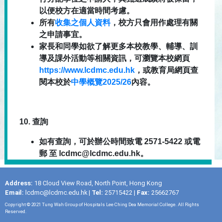
以便校方在適當時間考慮。
所有
收集之個人資料
，校方只會用作處理有關
之申請事宜。
家長和同學如欲了解更多本校教學、輔導、訓
導及課外活動等相關資訊，可瀏覽本校網頁
https://www.lcdmc.edu.hk
，或教育局網頁查
閱本校於
中學概覽
2025/26
內容。
10.
查詢
如有查詢，可於辦公時間致電
2571-5422
或電
郵
至
lcdmc@lcdmc.edu.hk
。
Address:
18 Cloud View Road, North Point, Hong Kong
Email:
lcdmc@lcdmc.edu.hk
|
Tel:
25715422 |
Fax:
25662767
Copyright © 2021 Tung Wah Group of Hospitals Lee Ching Dea Memorial College. All Rights
Reserved.