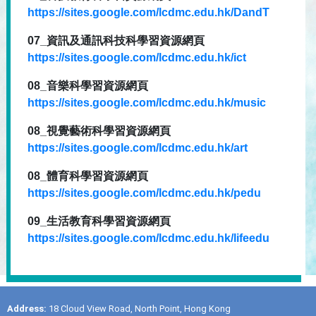
https://sites.google.com/lcdmc.edu.hk/DandT
07_資訊及通訊科技科學習資源網頁
https://sites.google.com/lcdmc.edu.hk/ict
08_音樂科學習資源網頁
https://sites.google.com/lcdmc.edu.hk/music
08_視覺藝術科學習資源網頁
https://sites.google.com/lcdmc.edu.hk/art
08_體育科學習資源網頁
https://sites.google.com/lcdmc.edu.hk/pedu
09_生活教育科學習資源網頁
https://sites.google.com/lcdmc.edu.hk/lifeedu
Address:
18 Cloud View Road, North Point, Hong Kong