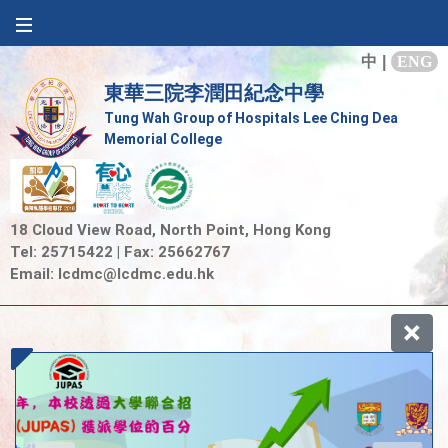
中
|
ENG
東華三院李潤田紀念中學
Tung Wah Group of Hospitals Lee Ching Dea
Memorial College
18 Cloud View Road, North Point, Hong Kong
Tel: 25715422 | Fax: 25662767
Email:
lcdmc@lcdmc.edu.hk