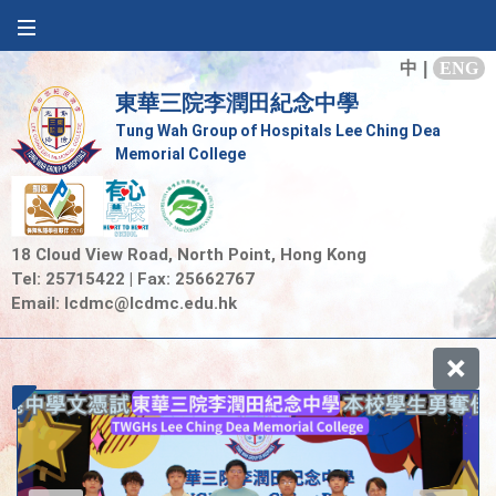
中
|
ENG
東華三院李潤田紀念中學
Tung Wah Group of Hospitals Lee Ching Dea
Memorial College
18 Cloud View Road, North Point, Hong Kong
Tel: 25715422 | Fax: 25662767
Email:
lcdmc@lcdmc.edu.hk