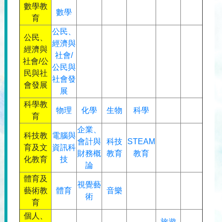
數學教
數學
育
公民、
公民、
經濟與
經濟與
社會
/
社會/公
公民與
民與社
社會發
會發展
展
科學教
物理
化學
生物
科學
育
企業、
科技教
電腦與
會計與
科技
STEAM
育及文
資訊科
財務概
教育
教育
化教育
技
論
體育及
視覺藝
藝術教
體育
音樂
術
育
個人、
旅遊