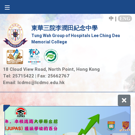
中
|
ENG
東華三院李潤田紀念中學
Tung Wah Group of Hospitals Lee Ching Dea
Memorial College
18 Cloud View Road, North Point, Hong Kong
Tel: 25715422 | Fax: 25662767
Email:
lcdmc@lcdmc.edu.hk