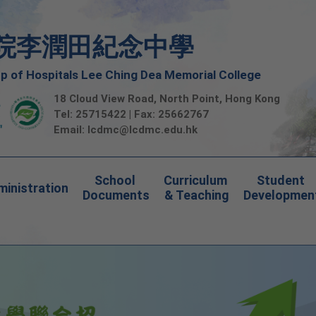
院李潤田紀念中學
 of Hospitals Lee Ching Dea Memorial College
18 Cloud View Road, North Point, Hong Kong
Tel: 25715422 | Fax: 25662767
Email:
lcdmc@lcdmc.edu.hk
School 
Curriculum 
Student 
inistration
Documents
& Teaching
Developmen