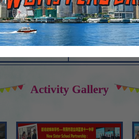
「獨立監察警方處理投訴委員會
4
Aug
03/2026
5
2026年3月11日數理週四
Aug
6
02/2026
Aug
教育局邀請專業分享
7
Activity Gallery
Aug
01/2026
「健康 SUN 動力」健康校園計
桌遊大賽
8
Aug
01/2026
2026德國、奧地利教育行
9
Aug