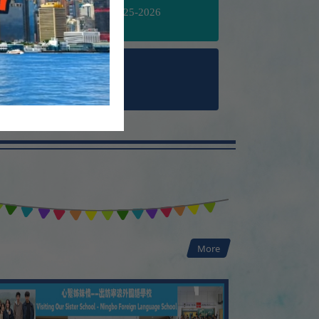
」年報封面設計比賽2025-2026
社數理問答比賽
劃 — 「以棋會友」東 華聯校 Pizza Time
More
——校長教師團