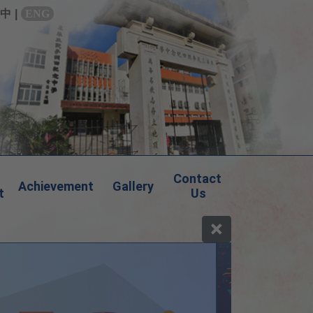
中
|
ENG
Contact 
Achievement
Gallery
t
Us