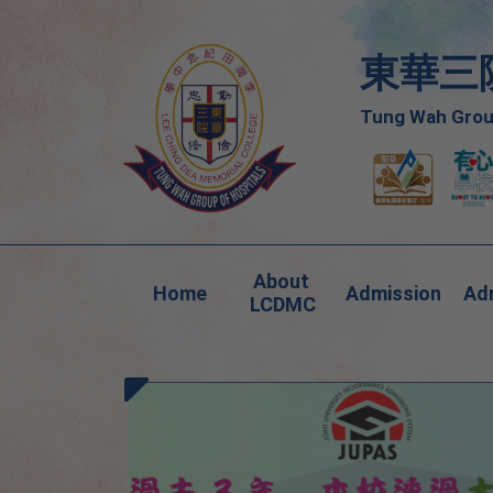
東華三
Tung Wah Group
About 
Home
Admission
Adm
LCDMC