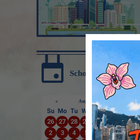
School Calendar
«
August
»
Su
Mo
Tu
We
Th
Fr
Sa
26
27
28
29
30
31
1
2
3
4
5
6
7
8