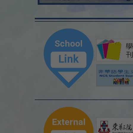
School
Link
External