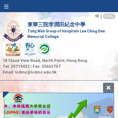
中
|
ENG
東華三院李潤田紀念中學
Tung Wah Group of Hospitals Lee Ching Dea
Memorial College
18 Cloud View Road, North Point, Hong Kong
Tel: 25715422 | Fax: 25662767
Email:
lcdmc@lcdmc.edu.hk