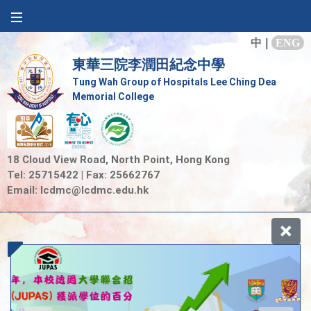
中
|
ENG
東華三院李潤田紀念中學
Tung Wah Group of Hospitals Lee Ching Dea
Memorial College
18 Cloud View Road, North Point, Hong Kong
Tel: 25715422 | Fax: 25662767
Email:
lcdmc@lcdmc.edu.hk