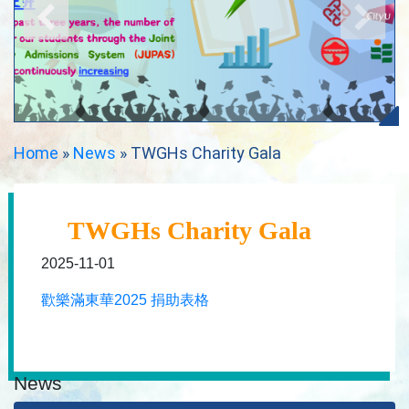
Home
»
News
»
TWGHs Charity Gala
TWGHs Charity Gala
2025-11-01
歡樂滿東華2025 捐助表格
News